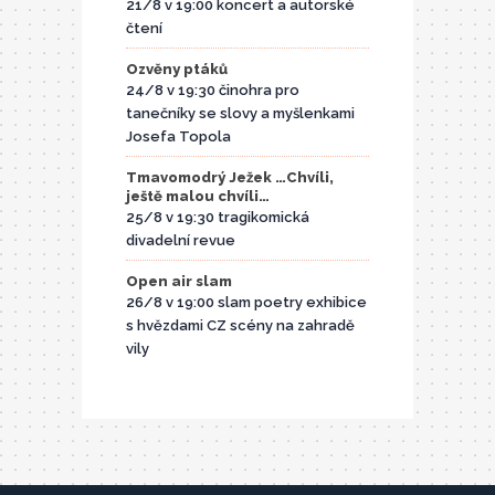
21/8 v 19:00 koncert a autorské
čtení
Ozvěny ptáků
24/8 v 19:30 činohra pro
tanečníky se slovy a myšlenkami
Josefa Topola
Tmavomodrý Ježek …Chvíli,
ještě malou chvíli…
25/8 v 19:30 tragikomická
divadelní revue
Open air slam
26/8 v 19:00 slam poetry exhibice
s hvězdami CZ scény na zahradě
vily