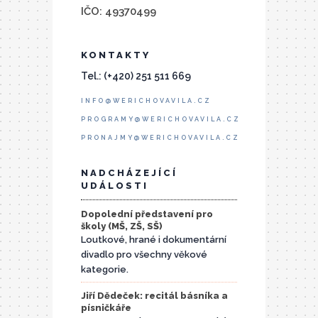
IČO: 49370499
KONTAKTY
Tel.: (+420) 251 511 669
INFO@WERICHOVAVILA.CZ
PROGRAMY@WERICHOVAVILA.CZ
PRONAJMY@WERICHOVAVILA.CZ
NADCHÁZEJÍCÍ
UDÁLOSTI
Dopolední představení pro
školy (MŠ, ZŠ, SŠ)
Loutkové, hrané i dokumentární
divadlo pro všechny věkové
kategorie.
Jiří Dědeček: recitál básníka a
písničkáře