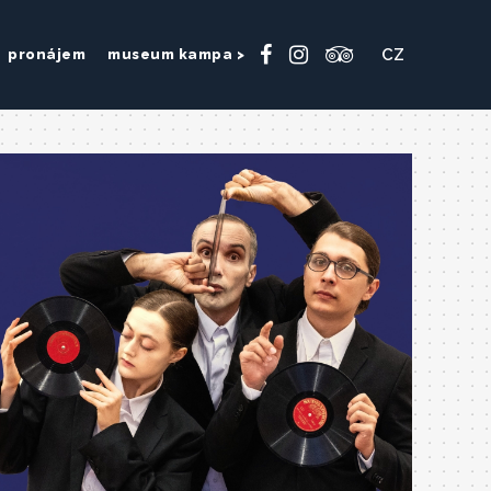
CZ
pronájem
museum kampa >