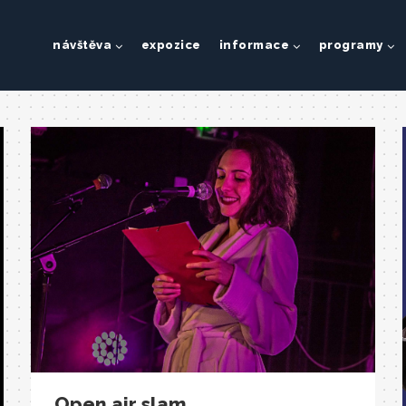
návštěva
expozice
informace
programy
Open air slam