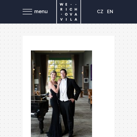
menu
CZ
EN