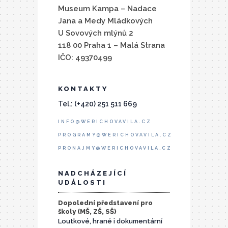
Museum Kampa – Nadace
Jana a Medy Mládkových
U Sovových mlýnů 2
118 00 Praha 1 – Malá Strana
IČO: 49370499
KONTAKTY
Tel.: (+420) 251 511 669
INFO@WERICHOVAVILA.CZ
PROGRAMY@WERICHOVAVILA.CZ
PRONAJMY@WERICHOVAVILA.CZ
NADCHÁZEJÍCÍ
UDÁLOSTI
Dopolední představení pro
školy (MŠ, ZŠ, SŠ)
Loutkové, hrané i dokumentární