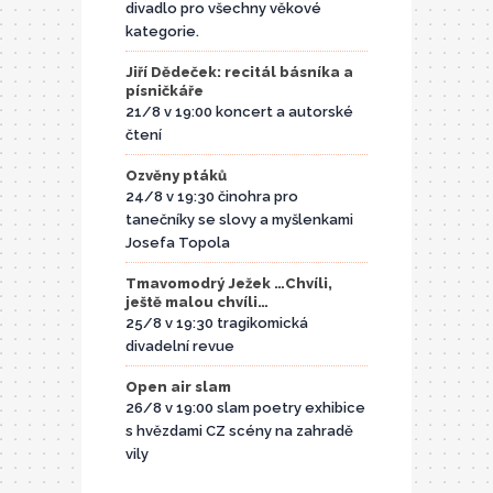
divadlo pro všechny věkové
kategorie.
Jiří Dědeček: recitál básníka a
písničkáře
21/8 v 19:00 koncert a autorské
čtení
Ozvěny ptáků
24/8 v 19:30 činohra pro
tanečníky se slovy a myšlenkami
Josefa Topola
Tmavomodrý Ježek …Chvíli,
ještě malou chvíli…
25/8 v 19:30 tragikomická
divadelní revue
Open air slam
26/8 v 19:00 slam poetry exhibice
s hvězdami CZ scény na zahradě
vily