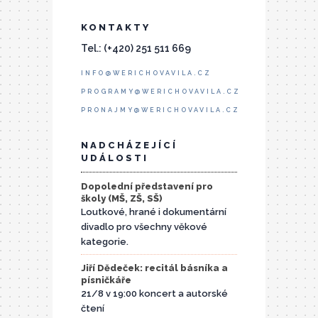
KONTAKTY
Tel.: (+420) 251 511 669
INFO@WERICHOVAVILA.CZ
PROGRAMY@WERICHOVAVILA.CZ
PRONAJMY@WERICHOVAVILA.CZ
NADCHÁZEJÍCÍ
UDÁLOSTI
Dopolední představení pro
školy (MŠ, ZŠ, SŠ)
Loutkové, hrané i dokumentární
divadlo pro všechny věkové
kategorie.
Jiří Dědeček: recitál básníka a
písničkáře
21/8 v 19:00 koncert a autorské
čtení