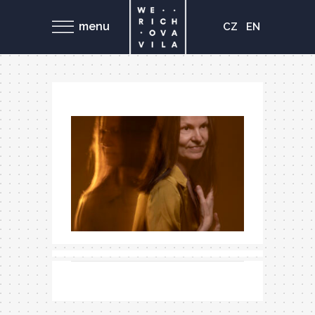
menu
CZ
EN