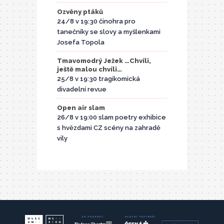
Ozvěny ptáků
24/8 v 19:30 činohra pro
tanečníky se slovy a myšlenkami
Josefa Topola
Tmavomodrý Ježek …Chvíli,
ještě malou chvíli…
25/8 v 19:30 tragikomická
divadelní revue
Open air slam
26/8 v 19:00 slam poetry exhibice
s hvězdami CZ scény na zahradě
vily