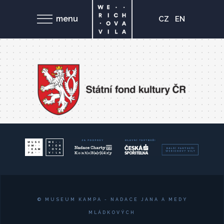
menu
CZ
EN
© MUSEUM KAMPA - NADACE JANA A MEDY
MLÁDKOVÝCH