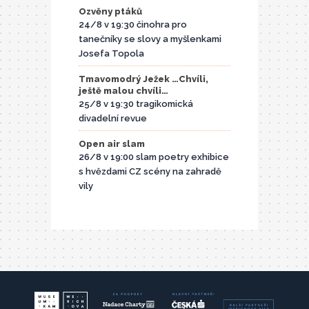
Ozvěny ptáků
24/8 v 19:30 činohra pro
tanečníky se slovy a myšlenkami
Josefa Topola
Tmavomodrý Ježek …Chvíli,
ještě malou chvíli…
25/8 v 19:30 tragikomická
divadelní revue
Open air slam
26/8 v 19:00 slam poetry exhibice
s hvězdami CZ scény na zahradě
vily