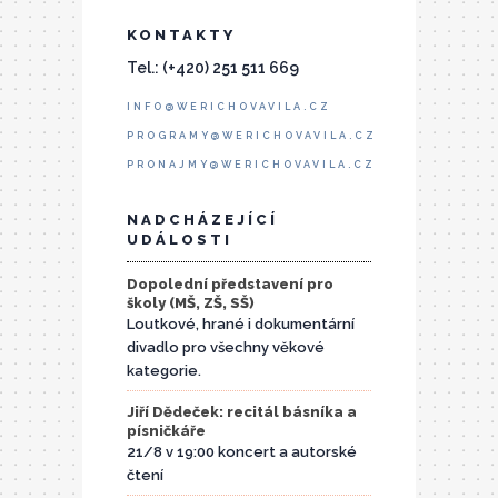
KONTAKTY
Tel.: (+420) 251 511 669
INFO@WERICHOVAVILA.CZ
PROGRAMY@WERICHOVAVILA.CZ
PRONAJMY@WERICHOVAVILA.CZ
NADCHÁZEJÍCÍ
UDÁLOSTI
Dopolední představení pro
školy (MŠ, ZŠ, SŠ)
Loutkové, hrané i dokumentární
divadlo pro všechny věkové
kategorie.
Jiří Dědeček: recitál básníka a
písničkáře
21/8 v 19:00 koncert a autorské
čtení