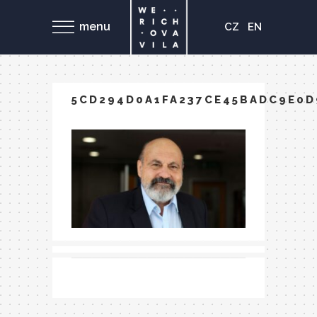
menu
CZ
EN
5CD294D0A1FA237CE45BADC9E0D