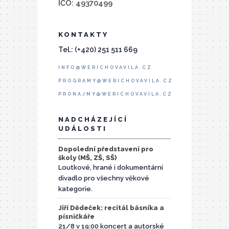
IČO: 49370499
KONTAKTY
Tel.: (+420) 251 511 669
INFO@WERICHOVAVILA.CZ
PROGRAMY@WERICHOVAVILA.CZ
PRONAJMY@WERICHOVAVILA.CZ
NADCHÁZEJÍCÍ
UDÁLOSTI
Dopolední představení pro
školy (MŠ, ZŠ, SŠ)
Loutkové, hrané i dokumentární
divadlo pro všechny věkové
kategorie.
Jiří Dědeček: recitál básníka a
písničkáře
21/8 v 19:00 koncert a autorské