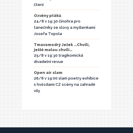
čtení
Ozvěny ptáků
24/8 v 19:30 činohra pro
tanečníky se slovy a myšlenkami
Josefa Topola
Tmavomodrý Ježek …Chvíli,
ještě malou chvíli…
25/8 v 19:30 tragikomická
divadelní revue
Open air slam
26/8 v 19:00 slam poetry exhibice
s hvězdami CZ scény na zahradě
vily