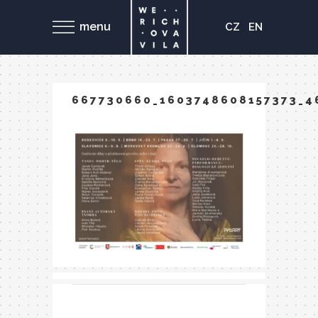
menu
CZ
EN
667730660_1603748608157373_4