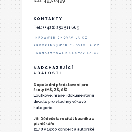
IČO: 49370499
KONTAKTY
Tel.: (+420) 251 511 669
INFO@WERICHOVAVILA.CZ
PROGRAMY@WERICHOVAVILA.CZ
PRONAJMY@WERICHOVAVILA.CZ
NADCHÁZEJÍCÍ
UDÁLOSTI
Dopolední představení pro
školy (MŠ, ZŠ, SŠ)
Loutkové, hrané i dokumentární
divadlo pro všechny věkové
kategorie.
Jiří Dědeček: recitál básníka a
písničkáře
21/8 v 19:00 koncert a autorské