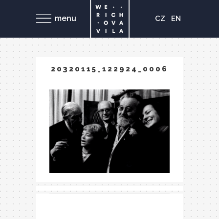
menu
CZ
EN
20320115_122924_0006