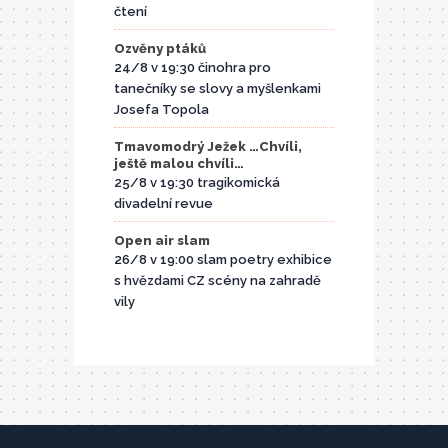
čtení
Ozvěny ptáků
24/8 v 19:30 činohra pro
tanečníky se slovy a myšlenkami
Josefa Topola
Tmavomodrý Ježek …Chvíli,
ještě malou chvíli…
25/8 v 19:30 tragikomická
divadelní revue
Open air slam
26/8 v 19:00 slam poetry exhibice
s hvězdami CZ scény na zahradě
vily