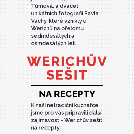
Tůmová, a dvacet
unikátních fotografií Pavla
Váchy, které vznikly u
Werichů na přelomu
sedmdesátých a
osmdesátých let.
WERICHŮV
SEŠIT
NA RECEPTY
K naší netradiční kuchařce
jsme pro vás připravili další
zajímavost – Werichův sešit
na recepty.