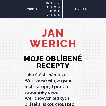
menu
CZ
EN
JAN
WERICH
MOJE OBLÍBENÉ
RECEPTY
Jaké štěstí máme ve
Werichově vile, že jsme
mohli propojit práci a
vzpomínky dvou
Werichových blízkých
přátel a nakouknout pro