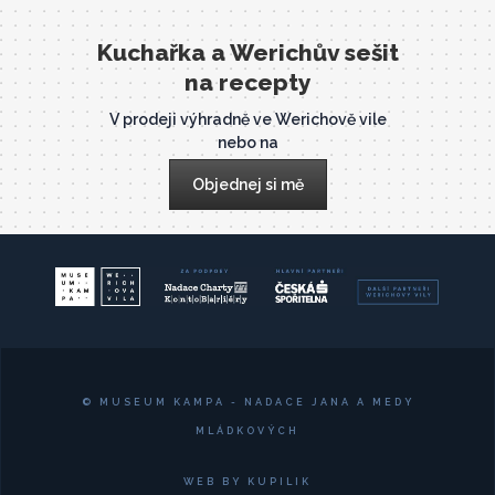
Kuchařka a Werichův sešit
na recepty
V prodeji výhradně ve Werichově vile
nebo na
Objednej si mě
© MUSEUM KAMPA - NADACE JANA A MEDY
MLÁDKOVÝCH
WEB BY KUPILIK