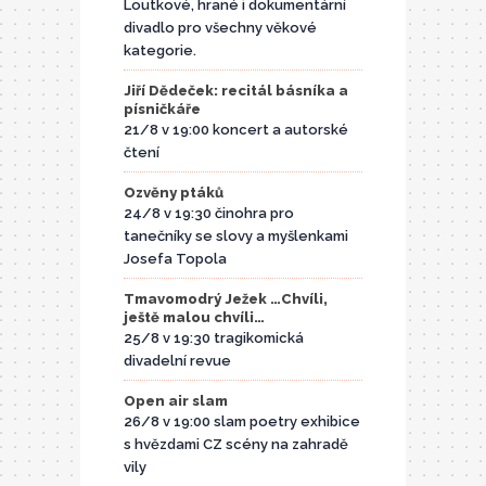
Loutkové, hrané i dokumentární
divadlo pro všechny věkové
kategorie.
Jiří Dědeček: recitál básníka a
písničkáře
21/8 v 19:00 koncert a autorské
čtení
Ozvěny ptáků
24/8 v 19:30 činohra pro
tanečníky se slovy a myšlenkami
Josefa Topola
Tmavomodrý Ježek …Chvíli,
ještě malou chvíli…
25/8 v 19:30 tragikomická
divadelní revue
Open air slam
26/8 v 19:00 slam poetry exhibice
s hvězdami CZ scény na zahradě
vily