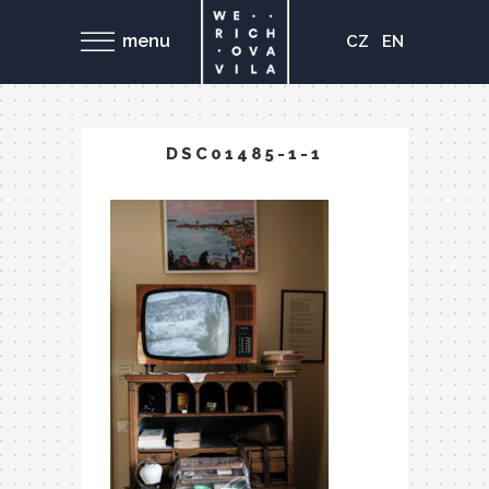
menu
CZ
EN
DSC01485-1-1