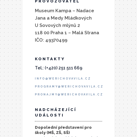
PROVOZOVATEL
Museum Kampa – Nadace
Jana a Medy Mládkových
U Sovových mlýnů 2
118 00 Praha 1 – Malá Strana
IČO: 49370499
KONTAKTY
Tel.: (+420) 251 511 669
INFO@WERICHOVAVILA.CZ
PROGRAMY@WERICHOVAVILA.CZ
PRONAJMY@WERICHOVAVILA.CZ
NADCHÁZEJÍCÍ
UDÁLOSTI
Dopolední představení pro
školy (MŠ, ZŠ, SŠ)