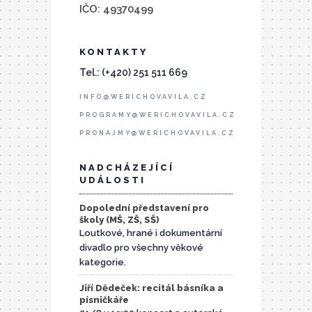
IČO: 49370499
KONTAKTY
Tel.: (+420) 251 511 669
INFO@WERICHOVAVILA.CZ
PROGRAMY@WERICHOVAVILA.CZ
PRONAJMY@WERICHOVAVILA.CZ
NADCHÁZEJÍCÍ
UDÁLOSTI
Dopolední představení pro
školy (MŠ, ZŠ, SŠ)
Loutkové, hrané i dokumentární
divadlo pro všechny věkové
kategorie.
Jiří Dědeček: recitál básníka a
písničkáře