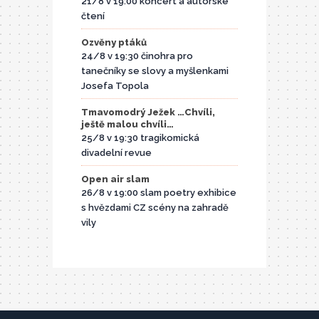
21/8 v 19:00 koncert a autorské
čtení
Ozvěny ptáků
24/8 v 19:30 činohra pro
tanečníky se slovy a myšlenkami
Josefa Topola
Tmavomodrý Ježek …Chvíli,
ještě malou chvíli…
25/8 v 19:30 tragikomická
divadelní revue
Open air slam
26/8 v 19:00 slam poetry exhibice
s hvězdami CZ scény na zahradě
vily