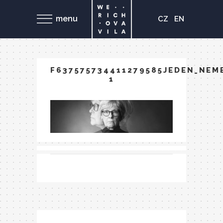
menu
CZ
EN
F637575734411279585JEDEN_NEM
1