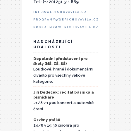
Tel.: (+420) 251 511 669
INFO@WERICHOVAVILA.CZ
PROGRAMY@WERICHOVAVILA.CZ
PRONAJMY@WERICHOVAVILA.CZ
NADCHÁZEJÍCÍ
UDÁLOSTI
Dopolední představení pro
školy (MŠ, ZŠ, SŠ)
Loutkové, hrané i dokumentární
divadlo pro všechny věkové
kategorie.
Jiří Dědeček: recitál básníka a
písničkáře
21/8 v 19:00 koncert a autorské
čtení
Ozvěny ptáků
24/8 v 19:30 činohra pro