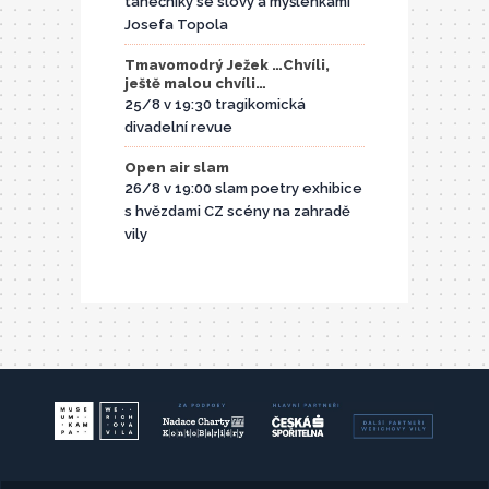
tanečníky se slovy a myšlenkami
Josefa Topola
Tmavomodrý Ježek …Chvíli,
ještě malou chvíli…
25/8 v 19:30 tragikomická
divadelní revue
Open air slam
26/8 v 19:00 slam poetry exhibice
s hvězdami CZ scény na zahradě
vily