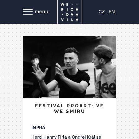
menu
CZ
EN
FESTIVAL PROART: VE
WE SMÍRU
IMPRA
Herci Hanny Firla a Ondřej Král se