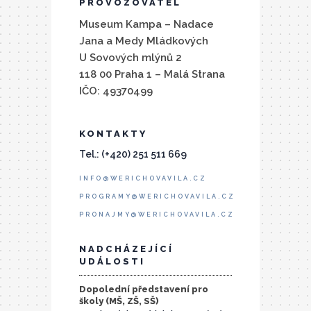
PROVOZOVATEL
Museum Kampa – Nadace
Jana a Medy Mládkových
U Sovových mlýnů 2
118 00 Praha 1 – Malá Strana
IČO: 49370499
KONTAKTY
Tel.: (+420) 251 511 669
INFO@WERICHOVAVILA.CZ
PROGRAMY@WERICHOVAVILA.CZ
PRONAJMY@WERICHOVAVILA.CZ
NADCHÁZEJÍCÍ
UDÁLOSTI
Dopolední představení pro
školy (MŠ, ZŠ, SŠ)