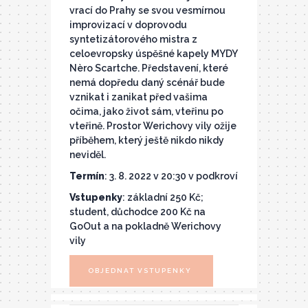
vrací do Prahy se svou vesmírnou
improvizací v doprovodu
syntetizátorového mistra z
celoevropsky úspěšné kapely MYDY
Nèro Scartche. Představení, které
nemá dopředu daný scénář bude
vznikat i zanikat před vašima
očima, jako život sám, vteřinu po
vteřině. Prostor Werichovy vily ožije
příběhem, který ještě nikdo nikdy
neviděl.
Termín
: 3. 8. 2022 v 20:30 v podkroví
Vstupenky
: základní 250 Kč;
student, důchodce 200 Kč na
GoOut a na pokladně Werichovy
vily
OBJEDNAT VSTUPENKY