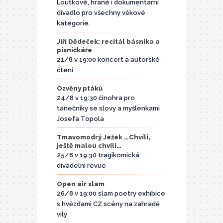
Loutkové, hrané i dokumentární
divadlo pro všechny věkové
kategorie.
Jiří Dědeček: recitál básníka a
písničkáře
21/8 v 19:00 koncert a autorské
čtení
Ozvěny ptáků
24/8 v 19:30 činohra pro
tanečníky se slovy a myšlenkami
Josefa Topola
Tmavomodrý Ježek …Chvíli,
ještě malou chvíli…
25/8 v 19:30 tragikomická
divadelní revue
Open air slam
26/8 v 19:00 slam poetry exhibice
s hvězdami CZ scény na zahradě
vily