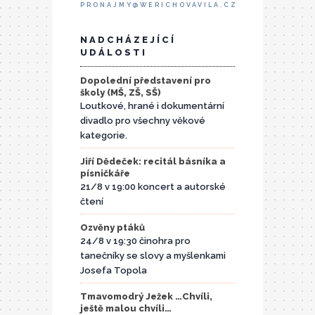
PRONAJMY@WERICHOVAVILA.CZ
NADCHÁZEJÍCÍ
UDÁLOSTI
Dopolední představení pro
školy (MŠ, ZŠ, SŠ)
Loutkové, hrané i dokumentární
divadlo pro všechny věkové
kategorie.
Jiří Dědeček: recitál básníka a
písničkáře
21/8 v 19:00 koncert a autorské
čtení
Ozvěny ptáků
24/8 v 19:30 činohra pro
tanečníky se slovy a myšlenkami
Josefa Topola
Tmavomodrý Ježek …Chvíli,
ještě malou chvíli…