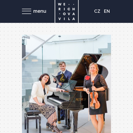
menu
CZ
EN