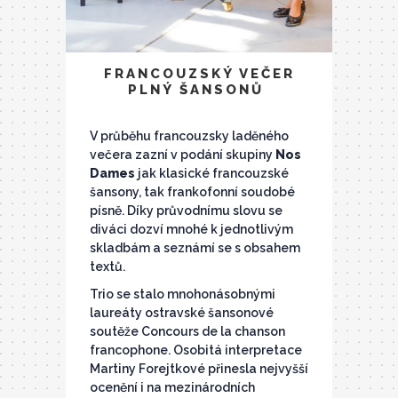
FRANCOUZSKÝ VEČER
PLNÝ ŠANSONŮ
V průběhu francouzsky laděného
večera zazní v podání skupiny
Nos
Dames
jak klasické francouzské
šansony, tak frankofonní soudobé
písně. Díky průvodnímu slovu se
diváci dozví mnohé k jednotlivým
skladbám a seznámí se s obsahem
textů.
Trio se stalo mnohonásobnými
laureáty ostravské šansonové
soutěže Concours de la chanson
francophone. Osobitá interpretace
Martiny Forejtkové přinesla nejvyšší
ocenění i na mezinárodních