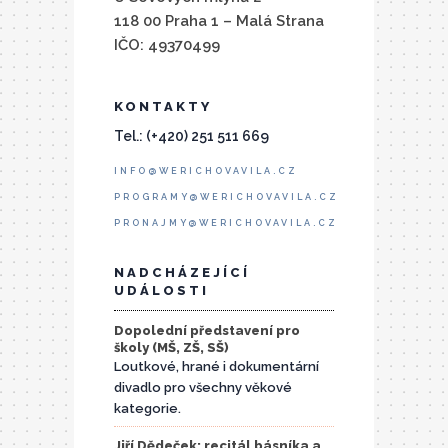
118 00 Praha 1 – Malá Strana
IČO: 49370499
KONTAKTY
Tel.: (+420) 251 511 669
INFO@WERICHOVAVILA.CZ
PROGRAMY@WERICHOVAVILA.CZ
PRONAJMY@WERICHOVAVILA.CZ
NADCHÁZEJÍCÍ
UDÁLOSTI
Dopolední představení pro
školy (MŠ, ZŠ, SŠ)
Loutkové, hrané i dokumentární
divadlo pro všechny věkové
kategorie.
Jiří Dědeček: recitál básníka a