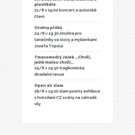
písničkáře
21/8 v 19:00 koncert a autorské
čtení
Ozvěny ptáků
24/8 v 19:30 činohra pro
tanečníky se slovy a myšlenkami
Josefa Topola
Tmavomodrý Ježek …Chvíli,
ještě malou chvíli…
25/8 v 19:30 tragikomická
divadelní revue
Open air slam
26/8 v 19:00 slam poetry exhibice
s hvězdami CZ scény na zahradě
vily