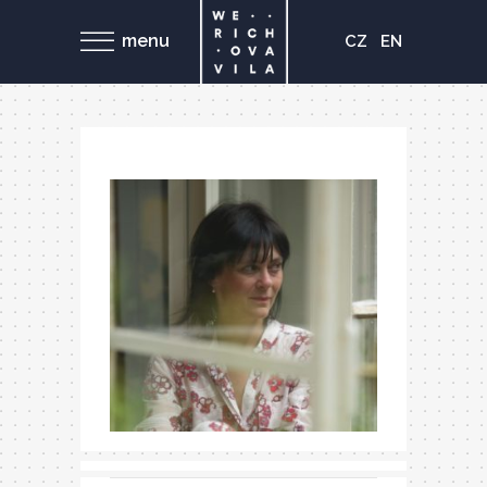
menu
CZ
EN