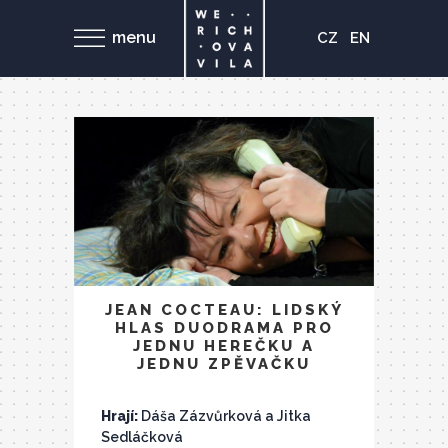
menu
CZ
EN
JEAN COCTEAU: LIDSKÝ
HLAS DUODRAMA PRO
JEDNU HEREČKU A
JEDNU ZPĚVAČKU
Hrají:
Dáša Zázvůrková a Jitka
Sedláčková