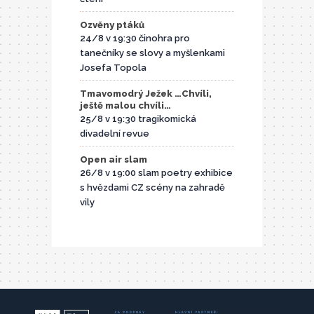
Ozvěny ptáků
24/8 v 19:30 činohra pro
tanečníky se slovy a myšlenkami
Josefa Topola
Tmavomodrý Ježek …Chvíli,
ještě malou chvíli…
25/8 v 19:30 tragikomická
divadelní revue
Open air slam
26/8 v 19:00 slam poetry exhibice
s hvězdami CZ scény na zahradě
vily