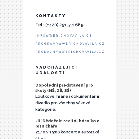
KONTAKTY
Tel.: (+420) 251 511 669
INFO@WERICHOVAVILA.CZ
PROGRAMY@WERICHOVAVILA.CZ
PRONAJMY@WERICHOVAVILA.CZ
NADCHÁZEJÍCÍ
UDÁLOSTI
Dopolední představení pro
školy (MŠ, ZŠ, SŠ)
Loutkové, hrané i dokumentární
divadlo pro všechny věkové
kategorie.
Jiří Dědeček: recitál básníka a
písničkáře
21/8 v 19:00 koncert a autorské
čtení