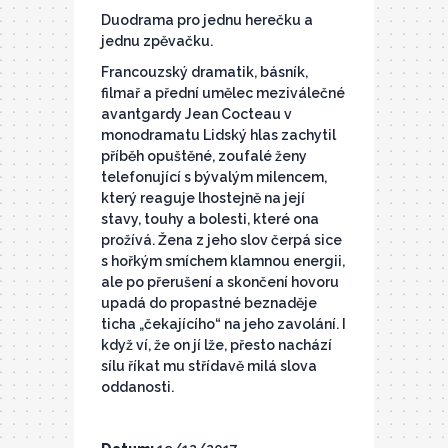
Duodrama pro jednu herečku a
jednu zpěvačku.
Francouzský dramatik, básník,
filmař a přední umělec meziválečné
avantgardy Jean Cocteau v
monodramatu Lidský hlas zachytil
příběh opuštěné, zoufalé ženy
telefonující s bývalým milencem,
který reaguje lhostejně na její
stavy, touhy a bolesti, které ona
prožívá. Žena z jeho slov čerpá sice
s hořkým smíchem klamnou energii,
ale po přerušení a skončení hovoru
upadá do propastné beznaděje
ticha „čekajícího“ na jeho zavolání. I
když ví, že on jí lže, přesto nachází
sílu říkat mu střídavě milá slova
oddanosti.