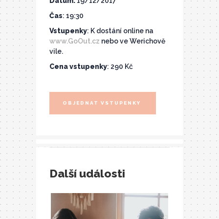
Datum:
19/12/2017
Čas
: 19:30
Vstupenky
: K dostání online na
www.GoOut.cz
nebo ve Werichově
vile.
Cena vstupenky
: 290 Kč
OBJEDNAT VSTUPENKY
Další události