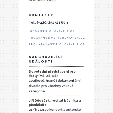
KONTAKTY
Tel.: (+420) 251 511 669
INFO@WERICHOVAVILA.CZ
PROGRAMY@WERICHOVAVILA.CZ
PRONAJMY@WERICHOVAVILA.CZ
NADCHÁZEJÍCÍ
UDÁLOSTI
Dopolední představení pro
školy (MŠ, ZŠ, SŠ)
Loutkové, hrané i dokumentární
divadlo pro všechny věkové
kategorie.
Jiří Dědeček: recitál básníka a
písničkáře
21/8 v 19:00 koncert a autorské