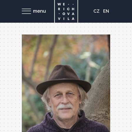
menu
CZ
EN