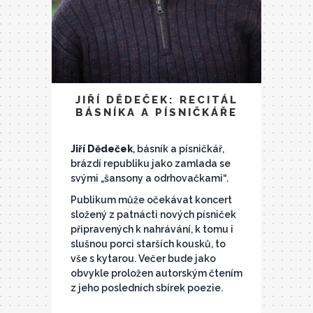
JIŘÍ DĚDEČEK: RECITÁL
BÁSNÍKA A PÍSNIČKÁŘE
Jiří Dědeček
, básník a písničkář,
brázdí republiku jako zamlada se
svými „šansony a odrhovačkami“.
Publikum může očekávat koncert
složený z patnácti nových písniček
připravených k nahrávání, k tomu i
slušnou porci starších kousků, to
vše s kytarou. Večer bude jako
obvykle proložen autorským čtením
z jeho posledních sbírek poezie.