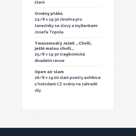
čtení
Ozvěny ptáků
24/8 v 19:30 činohra pro
tanečníky se slovy a myšlenkami
Josefa Topola
Tmavomodrý Ježek …Chvíli,
ještě malou chvíli…
25/8 v 19:30 tragikomická
divadelní revue
Open air slam
26/8 v 19:00 slam poetry exhibice
s hvězdami CZ scény na zahradě
vily