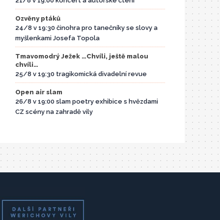
21/8 v 19:00 koncert a autorské čtení
Ozvěny ptáků
24/8 v 19:30 činohra pro tanečníky se slovy a
myšlenkami Josefa Topola
Tmavomodrý Ježek …Chvíli, ještě malou
chvíli…
25/8 v 19:30 tragikomická divadelní revue
Open air slam
26/8 v 19:00 slam poetry exhibice s hvězdami
CZ scény na zahradě vily