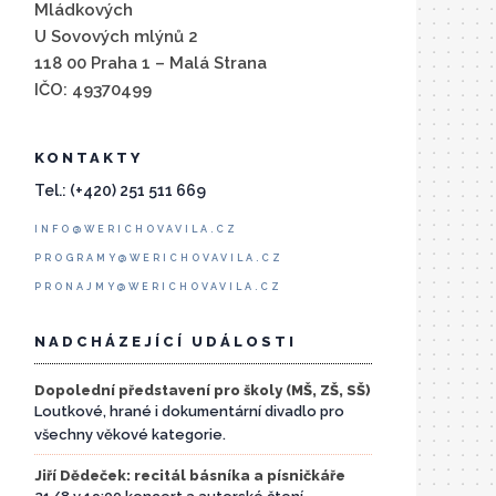
Mládkových
U Sovových mlýnů 2
118 00 Praha 1 – Malá Strana
IČO: 49370499
KONTAKTY
Tel.: (+420) 251 511 669
INFO@WERICHOVAVILA.CZ
PROGRAMY@WERICHOVAVILA.CZ
PRONAJMY@WERICHOVAVILA.CZ
NADCHÁZEJÍCÍ UDÁLOSTI
Dopolední představení pro školy (MŠ, ZŠ, SŠ)
Loutkové, hrané i dokumentární divadlo pro
všechny věkové kategorie.
Jiří Dědeček: recitál básníka a písničkáře