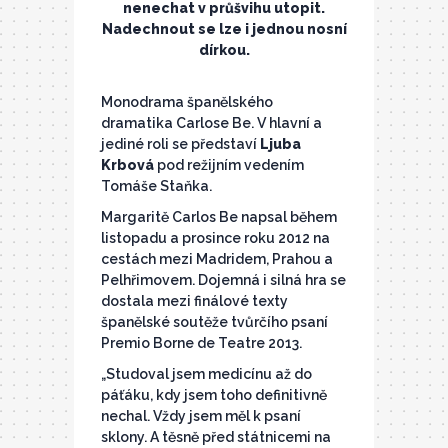
nenechat v průšvihu utopit.
Nadechnout se lze i jednou nosní
dírkou.
Monodrama španělského
dramatika Carlose Be. V hlavní a
jediné roli se představí
Ljuba
Krbová
pod režijním vedením
Tomáše Staňka.
Margaritě Carlos Be napsal během
listopadu a prosince roku 2012 na
cestách mezi Madridem, Prahou a
Pelhřimovem. Dojemná i silná hra se
dostala mezi finálové texty
španělské soutěže tvůrčího psaní
Premio Borne de Teatre 2013.
„Studoval jsem medicínu až do
páťáku, kdy jsem toho definitivně
nechal. Vždy jsem měl k psaní
sklony. A těsně před státnicemi na