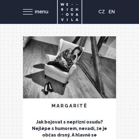
menu
CZ
EN
MARGARITĚ
Jak bojovat s nepřízní osudu?
Nejlépe s humorem, nevadí, že je
občas drsný. A hlavně se