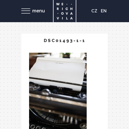
menu
CZ
EN
DSC01493-1-1