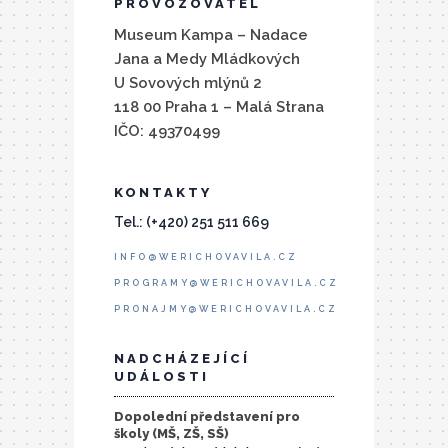
PROVOZOVATEL
Museum Kampa – Nadace
Jana a Medy Mládkových
U Sovových mlýnů 2
118 00 Praha 1 – Malá Strana
IČO: 49370499
KONTAKTY
Tel.: (+420) 251 511 669
INFO@WERICHOVAVILA.CZ
PROGRAMY@WERICHOVAVILA.CZ
PRONAJMY@WERICHOVAVILA.CZ
NADCHÁZEJÍCÍ
UDÁLOSTI
Dopolední představení pro
školy (MŠ, ZŠ, SŠ)