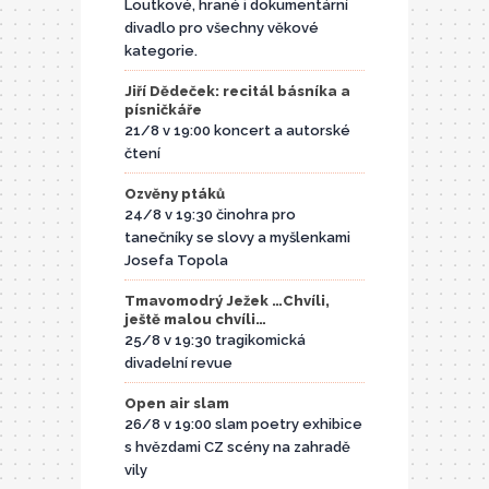
Loutkové, hrané i dokumentární
divadlo pro všechny věkové
kategorie.
Jiří Dědeček: recitál básníka a
písničkáře
21/8 v 19:00 koncert a autorské
čtení
Ozvěny ptáků
24/8 v 19:30 činohra pro
tanečníky se slovy a myšlenkami
Josefa Topola
Tmavomodrý Ježek …Chvíli,
ještě malou chvíli…
25/8 v 19:30 tragikomická
divadelní revue
Open air slam
26/8 v 19:00 slam poetry exhibice
s hvězdami CZ scény na zahradě
vily