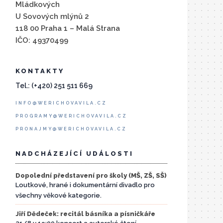
Mládkových
U Sovových mlýnů 2
118 00 Praha 1 – Malá Strana
IČO: 49370499
KONTAKTY
Tel.: (+420) 251 511 669
INFO@WERICHOVAVILA.CZ
PROGRAMY@WERICHOVAVILA.CZ
PRONAJMY@WERICHOVAVILA.CZ
NADCHÁZEJÍCÍ UDÁLOSTI
Dopolední představení pro školy (MŠ, ZŠ, SŠ)
Loutkové, hrané i dokumentární divadlo pro
všechny věkové kategorie.
Jiří Dědeček: recitál básníka a písničkáře