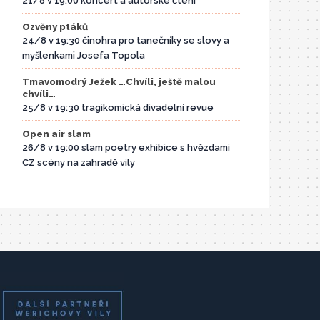
21/8 v 19:00 koncert a autorské čtení
Ozvěny ptáků
24/8 v 19:30 činohra pro tanečníky se slovy a
myšlenkami Josefa Topola
Tmavomodrý Ježek …Chvíli, ještě malou
chvíli…
25/8 v 19:30 tragikomická divadelní revue
Open air slam
26/8 v 19:00 slam poetry exhibice s hvězdami
CZ scény na zahradě vily