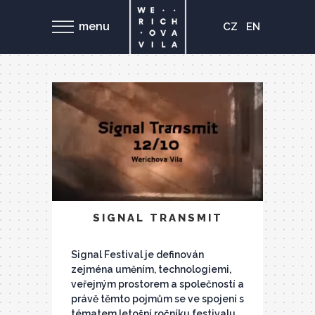
menu
CZ
EN
SIGNAL TRANSMIT
Signal Festival je definován
zejména uměním, technologiemi,
veřejným prostorem a společností a
právě těmto pojmům se ve spojení s
tématem letošní ročníku festivalu