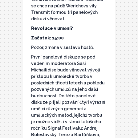
se chce na půdě Werichovy vily
Transmit formou tří panelových
diskuzí věnovat.
Revoluce v umění?
Začátek: 15:00
Pozor, změna v sestavě hostů.
První panelová diskuze se pod
vedením moderátora Saši
Michailidise bude věnovat vývoji
přístupu k umělecké tvorbě v
posledních třiceti letech a pohledu
pozvaných umělců na jeho další
budoucnost. Do této panelové
diskuze přijali pozvání čtyři výrazní
umělci různých generací a
uměleckých metod, jejichž tvorbu
je možné vidět i v rámci letošního
ročníku Signal Festivalu: Andrej
Boleslavský, Tereza Bartůňková,