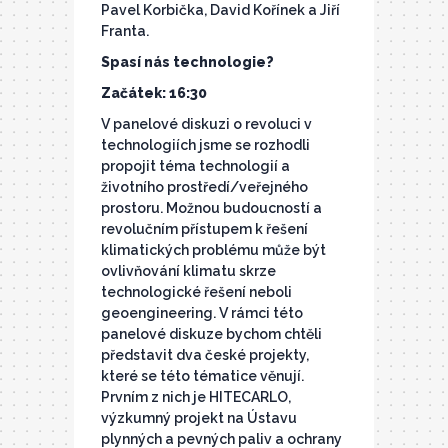
Pavel Korbička, David Kořínek a Jiří
Franta.
Spasí nás technologie?
Začátek: 16:30
V panelové diskuzi o revoluci v
technologiích jsme se rozhodli
propojit téma technologií a
životního prostředí/veřejného
prostoru. Možnou budoucností a
revolučním přístupem k řešení
klimatických problému může být
ovlivňování klimatu skrze
technologické řešení neboli
geoengineering. V rámci této
panelové diskuze bychom chtěli
představit dva české projekty,
které se této tématice věnují.
Prvním z nich je HITECARLO,
výzkumný projekt na Ústavu
plynných a pevných paliv a ochrany