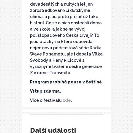
devadesátých a nultých let jen
zprostředkovaně či dětskýma
očima, a jsou proto pro ně už také
historií. Co se o nich doslechli doma
a ve škole, a jak se na vývoj
polistopadového Česka dívají? To
jsou otázky, na které odpovídá
nejen nová podcastová série Radia
Wave Po sametu, ale i debata Vítka
Svobody a Hany Řičicové s
výraznými tvářemi české generace
Z v rámci Transmitu.
Program probíhá pouze v češtině.
Vstup zdarma.
Více o festivalu
zde
.
Další události