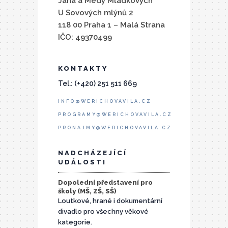
Jana a Medy Mládkových
U Sovových mlýnů 2
118 00 Praha 1 – Malá Strana
IČO: 49370499
KONTAKTY
Tel.: (+420) 251 511 669
INFO@WERICHOVAVILA.CZ
PROGRAMY@WERICHOVAVILA.CZ
PRONAJMY@WERICHOVAVILA.CZ
NADCHÁZEJÍCÍ
UDÁLOSTI
Dopolední představení pro
školy (MŠ, ZŠ, SŠ)
Loutkové, hrané i dokumentární
divadlo pro všechny věkové
kategorie.