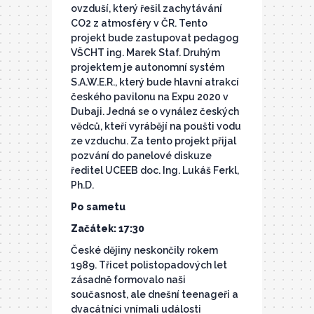
ovzduší, který řešil zachytávání
CO2 z atmosféry v ČR. Tento
projekt bude zastupovat pedagog
VŠCHT ing. Marek Staf. Druhým
projektem je autonomní systém
S.A.W.E.R., který bude hlavní atrakcí
českého pavilonu na Expu 2020 v
Dubaji. Jedná se o vynález českých
vědců, kteří vyrábějí na poušti vodu
ze vzduchu. Za tento projekt přijal
pozvání do panelové diskuze
ředitel UCEEB doc. Ing. Lukáš Ferkl,
Ph.D.
Po sametu
Začátek: 17:30
České dějiny neskončily rokem
1989. Třicet polistopadových let
zásadně formovalo naši
současnost, ale dnešní teenageři a
dvacátníci vnímali události