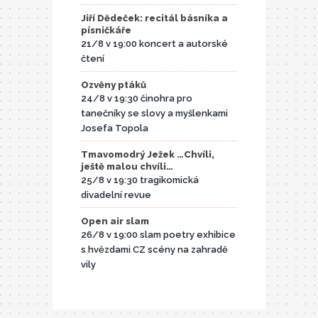
Jiří Dědeček: recitál básníka a
písničkáře
21/8 v 19:00 koncert a autorské
čtení
Ozvěny ptáků
24/8 v 19:30 činohra pro
tanečníky se slovy a myšlenkami
Josefa Topola
Tmavomodrý Ježek …Chvíli,
ještě malou chvíli…
25/8 v 19:30 tragikomická
divadelní revue
Open air slam
26/8 v 19:00 slam poetry exhibice
s hvězdami CZ scény na zahradě
vily