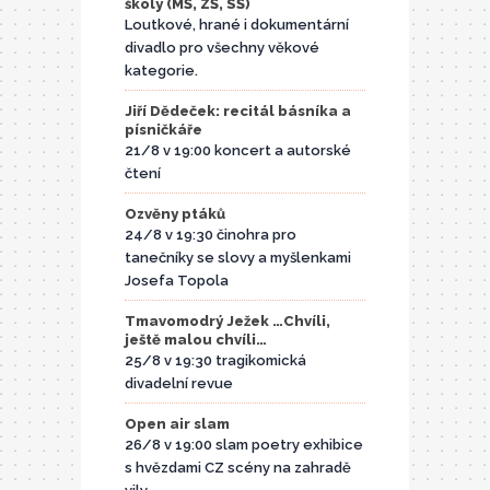
školy (MŠ, ZŠ, SŠ)
Loutkové, hrané i dokumentární
divadlo pro všechny věkové
kategorie.
Jiří Dědeček: recitál básníka a
písničkáře
21/8 v 19:00 koncert a autorské
čtení
Ozvěny ptáků
24/8 v 19:30 činohra pro
tanečníky se slovy a myšlenkami
Josefa Topola
Tmavomodrý Ježek …Chvíli,
ještě malou chvíli…
25/8 v 19:30 tragikomická
divadelní revue
Open air slam
26/8 v 19:00 slam poetry exhibice
s hvězdami CZ scény na zahradě