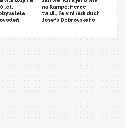
 vila stojí na
Jan Werich a jeho vila
 let,
na Kampě: Herec
 obyvatele
tvrdil, že v ní řádí duch
povodeň
Josefa Dobrovského