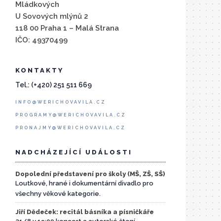
Mládkových
U Sovových mlýnů 2
118 00 Praha 1 – Malá Strana
IČO: 49370499
KONTAKTY
Tel.: (+420) 251 511 669
INFO@WERICHOVAVILA.CZ
PROGRAMY@WERICHOVAVILA.CZ
PRONAJMY@WERICHOVAVILA.CZ
NADCHÁZEJÍCÍ UDÁLOSTI
Dopolední představení pro školy (MŠ, ZŠ, SŠ)
Loutkové, hrané i dokumentární divadlo pro
všechny věkové kategorie.
Jiří Dědeček: recitál básníka a písničkáře