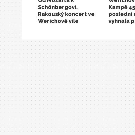
Od Mozarta k
Werichova
Schönbergovi.
Kampě 450
Rakouský koncert ve
poslední
Werichově vile
vyhnala 