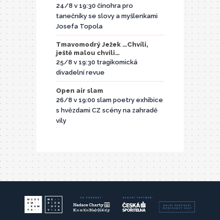
24/8 v 19:30 činohra pro
tanečníky se slovy a myšlenkami
Josefa Topola
Tmavomodrý Ježek …Chvíli,
ještě malou chvíli…
25/8 v 19:30 tragikomická
divadelní revue
Open air slam
26/8 v 19:00 slam poetry exhibice
s hvězdami CZ scény na zahradě
vily