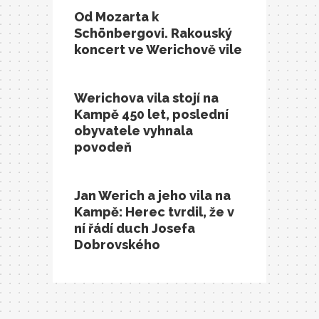
Od Mozarta k
Schönbergovi. Rakouský
koncert ve Werichově vile
Werichova vila stojí na
Kampě 450 let, poslední
obyvatele vyhnala
povodeň
Jan Werich a jeho vila na
Kampě: Herec tvrdil, že v
ní řádí duch Josefa
Dobrovského