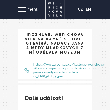
menu
CZ
EN
IROZHLAS: WERICHOVA
VILA NA KAMPĚ SE OPĚT
OTEVÍRÁ. NADACE JANA
A MEDY MLÁDKOVÝCH Z
NÍ UDĚLALA MUZEUM
https://www.irozhlas.cz/kultura/werichova-
vila-na-kampe-se-opet-otevira-nadace-
jana-a-medy-mladkovych-z-
ni_1706301135_per
Další události