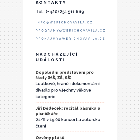
KONTAKTY
Tel.: (+420) 251 511 669
INFO@WERICHOVAVILA.CZ
PROGRAMY@WERICHOVAVILA.CZ
PRONAJMY@WERICHOVAVILA.CZ
NADCHÁZEJÍCÍ
UDÁLOSTI
Dopolední představení pro
školy (MŠ, ZŠ, SŠ)
Loutkové, hrané i dokumentární
divadlo pro všechny věkové
kategorie.
Jiří Dědeček: recitál básníka a
písničkáře
21/8 v 19:00 koncert a autorské
čtení
Ozvěny ptáků