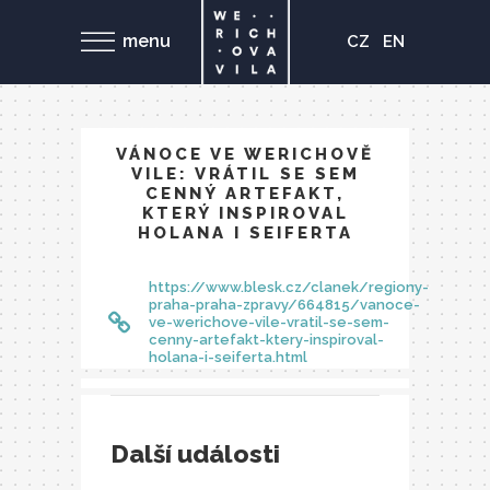
menu
CZ
EN
VÁNOCE VE WERICHOVĚ
VILE: VRÁTIL SE SEM
CENNÝ ARTEFAKT,
KTERÝ INSPIROVAL
HOLANA I SEIFERTA
https://www.blesk.cz/clanek/regiony-
praha-praha-zpravy/664815/vanoce-
ve-werichove-vile-vratil-se-sem-
cenny-artefakt-ktery-inspiroval-
holana-i-seiferta.html
Další události