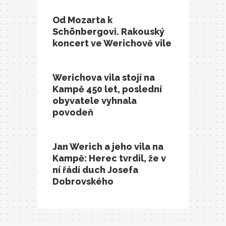
Od Mozarta k
Schönbergovi. Rakouský
koncert ve Werichově vile
Werichova vila stojí na
Kampě 450 let, poslední
obyvatele vyhnala
povodeň
Jan Werich a jeho vila na
Kampě: Herec tvrdil, že v
ní řádí duch Josefa
Dobrovského