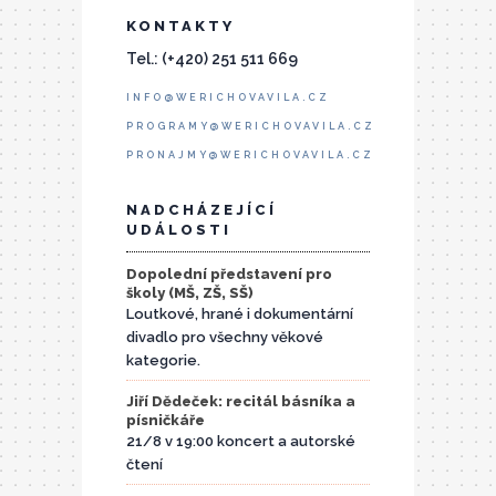
KONTAKTY
Tel.: (+420) 251 511 669
INFO@WERICHOVAVILA.CZ
PROGRAMY@WERICHOVAVILA.CZ
PRONAJMY@WERICHOVAVILA.CZ
NADCHÁZEJÍCÍ
UDÁLOSTI
Dopolední představení pro
školy (MŠ, ZŠ, SŠ)
Loutkové, hrané i dokumentární
divadlo pro všechny věkové
kategorie.
Jiří Dědeček: recitál básníka a
písničkáře
21/8 v 19:00 koncert a autorské
čtení