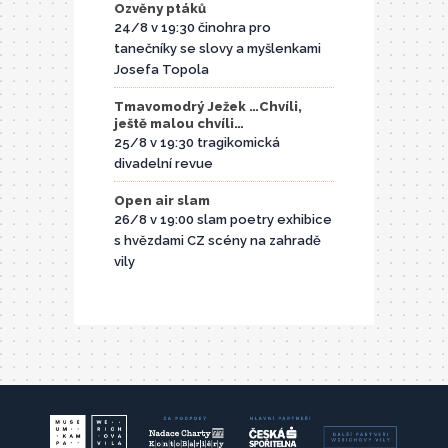
Ozvěny ptáků
24/8 v 19:30 činohra pro
tanečníky se slovy a myšlenkami
Josefa Topola
Tmavomodrý Ježek …Chvíli,
ještě malou chvíli…
25/8 v 19:30 tragikomická
divadelní revue
Open air slam
26/8 v 19:00 slam poetry exhibice
s hvězdami CZ scény na zahradě
vily