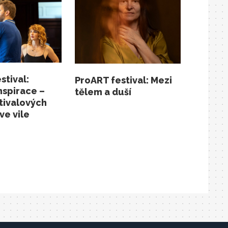
stival:
ProART festival: Mezi
nspirace –
tělem a duší
tivalových
ve vile