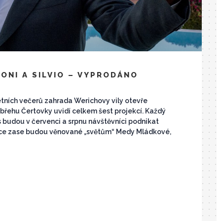
 ONI A SILVIO – VYPRODÁNO
letních večerů zahrada Werichovy vily otevře
řehu Čertovky uvidí celkem šest projekcí. Každý
s budou v červenci a srpnu návštěvníci podnikat
jekce zase budou věnované „světům“ Medy Mládkové,