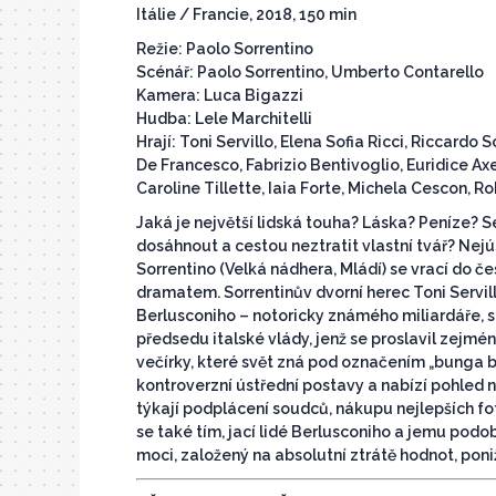
Itálie / Francie, 2018, 150 min
Režie: Paolo Sorrentino
Scénář: Paolo Sorrentino, Umberto Contarello
Kamera: Luca Bigazzi
Hudba: Lele Marchitelli
Hrají: Toni Servillo, Elena Sofia Ricci, Riccard
De Francesco, Fabrizio Bentivoglio, Euridice Ax
Caroline Tillette, Iaia Forte, Michela Cescon, R
Jaká je největší lidská touha? Láska? Peníze?
dosáhnout a cestou neztratit vlastní tvář? Nejú
Sorrentino (Velká nádhera, Mládí) se vrací do 
dramatem. Sorrentinův dvorní herec Toni Servillo
Berlusconiho – notoricky známého miliardáře, 
předsedu italské vlády, jenž se proslavil zej
večírky, které svět zná pod označením „bunga 
kontroverzní ústřední postavy a nabízí pohled 
týkají podplácení soudců, nákupu nejlepších f
se také tím, jací lidé Berlusconiho a jemu pod
moci, založený na absolutní ztrátě hodnot, poni