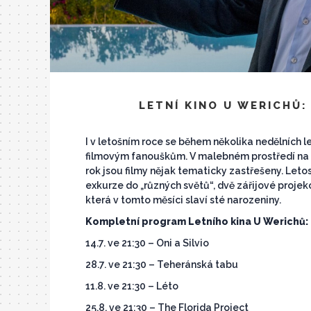
LETNÍ KINO U WERICHŮ:
I v letošním roce se během několika nedělních 
filmovým fanouškům. V malebném prostředí na b
rok jsou filmy nějak tematicky zastřešeny. Leto
exkurze do „různých světů“, dvě zářijové pro
která v tomto měsíci slaví sté narozeniny.
Kompletní program Letního kina U Werichů:
14.7. ve 21:30 – Oni a Silvio
28.7. ve 21:30 – Teheránská tabu
11.8. ve 21:30 – Léto
25.8. ve 21:30 – The Florida Project