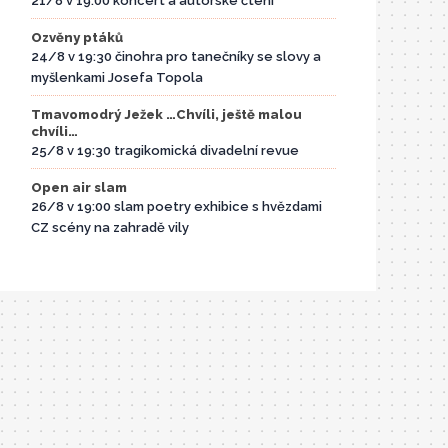
21/8 v 19:00 koncert a autorské čtení
Ozvěny ptáků
24/8 v 19:30 činohra pro tanečníky se slovy a
myšlenkami Josefa Topola
Tmavomodrý Ježek …Chvíli, ještě malou
chvíli…
25/8 v 19:30 tragikomická divadelní revue
Open air slam
26/8 v 19:00 slam poetry exhibice s hvězdami
CZ scény na zahradě vily