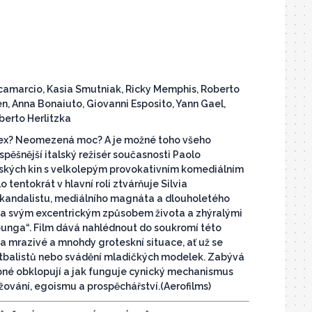
o Scamarcio, Kasia Smutniak, Ricky Memphis, Roberto
en, Anna Bonaiuto, Giovanni Esposito, Yann Gael,
oberto Herlitzka
 Sex? Neomezená moc? A je možné toho všeho
spěšnější italský režisér současnosti Paolo
českých kin s velkolepým provokativním komediálním
 tentokrát v hlavní roli ztvárňuje Silvia
skandalistu, mediálního magnáta a dlouholetého
ména svým excentrickým způsobem života a zhýralými
bunga“. Film dává nahlédnout do soukromí této
na mrazivé a mnohdy groteskní situace, ať už se
otbalistů nebo svádění mladičkých modelek. Zabývá
obné obklopují a jak funguje cynický mechanismus
žování, egoismu a prospěchářství.(Aerofilms)