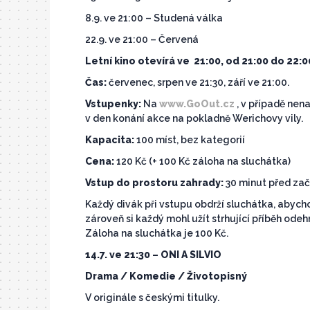
8.9. ve 21:00 – Studená válka
22.9. ve 21:00 – Červená
Letní kino otevírá ve 21:00, od 21:00 do 22:00
Čas:
červenec, srpen ve 21:30, září ve 21:00.
Vstupenky:
Na
www.GoOut.cz
, v případě nen
v den konání akce na pokladně Werichovy vily.
Kapacita:
100 míst, bez kategorií
Cena:
120 Kč (+ 100 Kč záloha na sluchátka)
Vstup do prostoru zahrady:
30 minut před za
Každý divák při vstupu obdrží sluchátka, abycho
zároveň si každý mohl užít strhující příběh odehr
Záloha na sluchátka je 100 Kč.
14.7. ve 21:30 – ONI A SILVIO
Drama / Komedie / Životopisný
V originále s českými titulky.