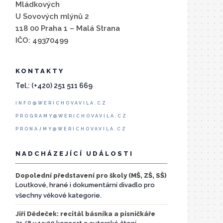
Mládkových
U Sovových mlýnů 2
118 00 Praha 1 – Malá Strana
IČO: 49370499
KONTAKTY
Tel.: (+420) 251 511 669
INFO@WERICHOVAVILA.CZ
PROGRAMY@WERICHOVAVILA.CZ
PRONAJMY@WERICHOVAVILA.CZ
NADCHÁZEJÍCÍ UDÁLOSTI
Dopolední představení pro školy (MŠ, ZŠ, SŠ)
Loutkové, hrané i dokumentární divadlo pro
všechny věkové kategorie.
Jiří Dědeček: recitál básníka a písničkáře