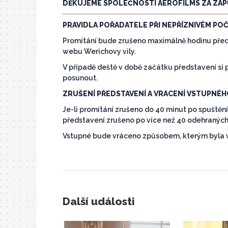
DĚKUJEME SPOLEČNOSTI AEROFILMS ZA ZAPŮ
PRAVIDLA POŘADATELE PŘI NEPŘÍZNIVÉM POČ
Promítání bude zrušeno maximálně hodinu před
webu Werichovy vily.
V případě deště v době začátku představení si
posunout.
ZRUŠENÍ PŘEDSTAVENÍ A VRACENÍ VSTUPNÉ
Je-li promítání zrušeno do 40 minut po spuštění
představení zrušeno po více než 40 odehraných
Vstupné bude vráceno způsobem, kterým byla
Další události